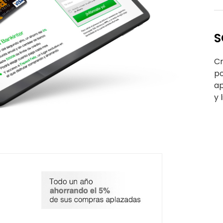
S
Cr
po
ap
y 