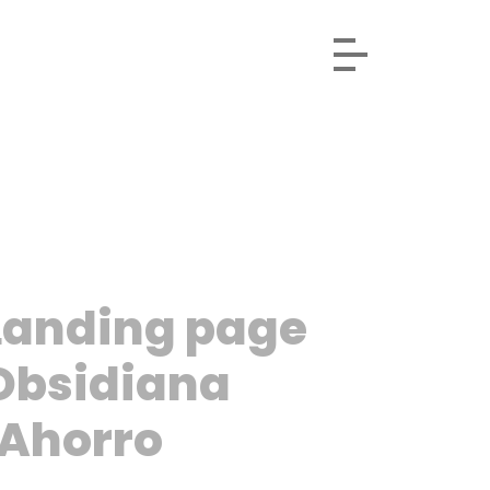
Landing page
Obsidiana
iAhorro