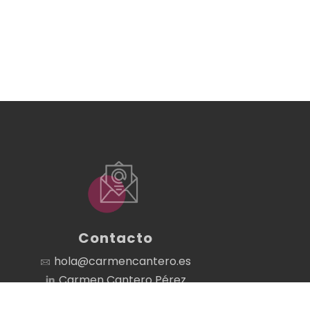
Contacto
hola@carmencantero.es
Carmen Cantero Pérez